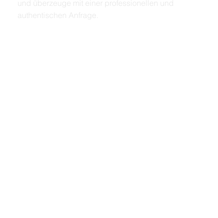
und überzeuge mit einer professionellen und
authentischen Anfrage.
Professionelle Designs ohne Aufwand
Kein Grafik- oder Technik-Stress! Wähle aus
modernen Designs, die deine
Sponsoringanfrage visuell ansprechend und
professionell wirken lassen – ganz ohne
Vorkenntnisse.
Sofort Online & bereit zum Teilen
Dein Pitch ist mit nur wenigen Klicks online. Erhalte
einen individuellen Link und teile ihn direkt mit
potenziellen Sponsoren – per Mail, Social Media
oder als QR-Code in einem Brief.