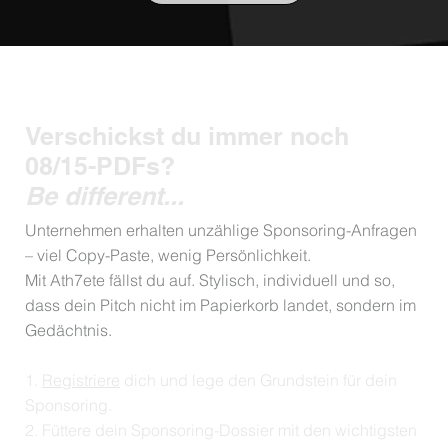
Verschickst du immer noch
08/15-PDFs?
Be different...
Unternehmen erhalten unzählige Sponsoring-Anfragen
– viel Copy-Paste, wenig Persönlichkeit.
Mit Ath7ete fällst du auf. Stylisch, individuell und so,
dass dein Pitch nicht im Papierkorb landet, sondern im
Gedächtnis.
1.
Registriere
dich und lege den Grundstein für dein
Sponsoring.
2. Füttere dein Sponsoring-Dossier mit den wichtigsten