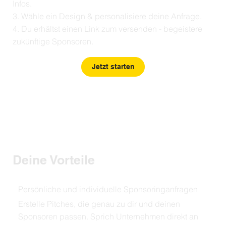
Infos.
3. Wähle ein Design & personalisiere deine Anfrage.
4. Du erhältst einen Link zum versenden - begeistere
zukünftige Sponsoren.
Jetzt starten
Deine Vorteile
Persönliche und individuelle Sponsoringanfragen
Erstelle Pitches, die genau zu dir und deinen
Sponsoren passen. Sprich Unternehmen direkt an